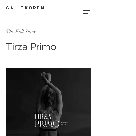
G A L I T K O R E N
The Full Story
Tirza Primo